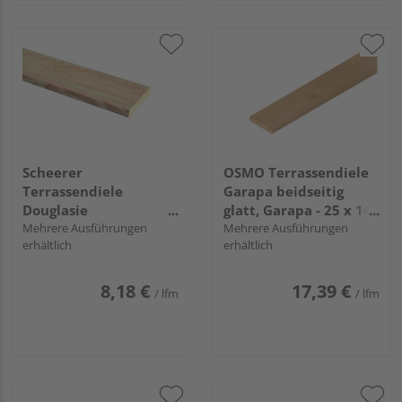
Scheerer
OSMO Terrassendiele
Terrassendiele
Garapa beidseitig
Douglasie
glatt, Garapa - 25 x 145
unbehandelt
Mehrere Ausführungen
mm
Mehrere Ausführungen
erhältlich
erhältlich
Douglasie natur
beidseitig geriffelt,
Rundkante - 28 x 145
8,18 €
17,39 €
/ lfm
/ lfm
mm