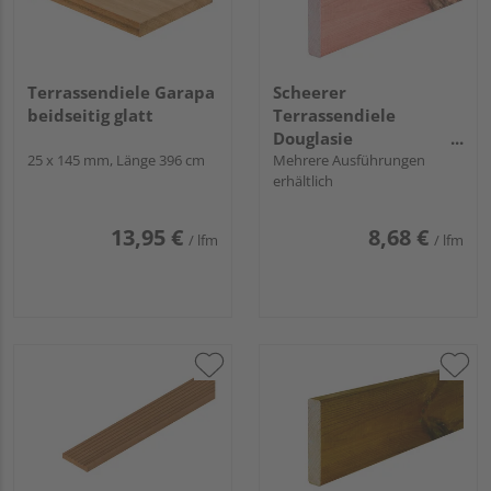
Terrassendiele Garapa
Scheerer
beidseitig glatt
Terrassendiele
Douglasie
25 x 145 mm, Länge 396 cm
unbehandelt
Mehrere Ausführungen
erhältlich
Douglasie natur
beidseitig glatt,
Rundkante - 28 x 145
13,95 €
8,68 €
/ lfm
/ lfm
mm