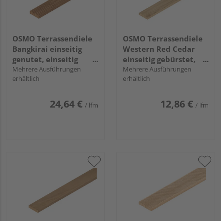
OSMO Terrassendiele
OSMO Terrassendiele
Bangkirai einseitig
Western Red Cedar
genutet, einseitig
einseitig gebürstet,
glatt, Bangkirai - 38 x
Mehrere Ausführungen
einseitig glatt - 27 x
Mehrere Ausführungen
erhältlich
erhältlich
145 mm
143 mm
24,64 €
12,86 €
/ lfm
/ lfm