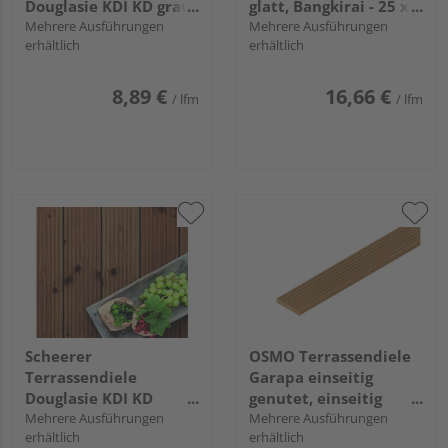
Douglasie KDI KD grau
glatt, Bangkirai - 25 x
beidseitig geriffelt,
Mehrere Ausführungen
145 mm
Mehrere Ausführungen
erhältlich
erhältlich
Rundkante - 28 x 145
mm
8,89 €
16,66 €
/ lfm
/ lfm
Scheerer
OSMO Terrassendiele
Terrassendiele
Garapa einseitig
Douglasie KDI KD
genutet, einseitig
braun beidseitig
Mehrere Ausführungen
geriffelt, Garapa - 25 x
Mehrere Ausführungen
erhältlich
erhältlich
genutet, Rundkante -
145 mm