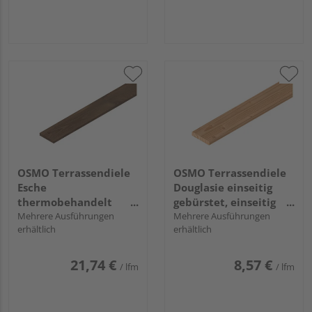
OSMO Terrassendiele
OSMO Terrassendiele
Esche
Douglasie einseitig
thermobehandelt
gebürstet, einseitig
einseitig geschroppt,
Mehrere Ausführungen
glatt, Douglasie - 27 x
Mehrere Ausführungen
erhältlich
erhältlich
einseitig glatt,
143 mm
längsseitige Hohlkehle
- 21 x 145 mm
21,74 €
8,57 €
/ lfm
/ lfm