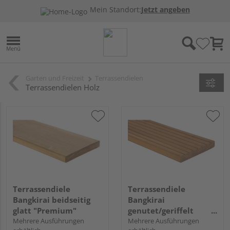
Mein Standort:
Jetzt angeben
Garten und Freizeit
Terrassendielen
Terrassendielen Holz
Terrassendiele
Terrassendiele
Bangkirai beidseitig
Bangkirai
glatt "Premium"
genutet/geriffelt
Mehrere Ausführungen
"Premium"
Mehrere Ausführungen