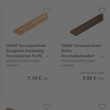
OSMO Terrassendiele
OSMO Terrassendiele
Douglasie beidseitig
Esche
französisches Profil,
thermobehandelt
Douglasie - 27 x 143
Mehrere Ausführungen
beidseitig glatt,
Mehrere Ausführungen
erhältlich
erhältlich
mm
längsseitige Hohlkehle
- 21 x 105 mm
UVP
14,16 €
/ lfm
7,14 €
9,95 €
/ lfm
/ lfm