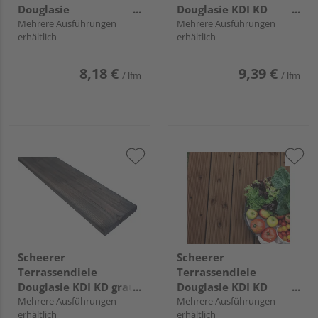
Douglasie
Douglasie KDI KD
unbehandelt
Mehrere Ausführungen
braun beidseitig glatt,
Mehrere Ausführungen
erhältlich
erhältlich
Douglasie natur
Rundkante - 28 x 145
beidseitig genutet,
mm
Rundkante - 28 x 145
8,18 €
9,39 €
/ lfm
/ lfm
mm
Scheerer
Scheerer
Terrassendiele
Terrassendiele
Douglasie KDI KD grau
Douglasie KDI KD
beidseitig glatt,
Mehrere Ausführungen
braun beidseitig
Mehrere Ausführungen
erhältlich
erhältlich
Rundkante - 28 x 145
geriffelt, Rundkante -