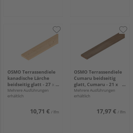
OSMO Terrassendiele
OSMO Terrassendiele
kanadische Lärche
Cumaru beidseitig
beidseitig glatt - 27 x
glatt, Cumaru - 21 x
143 mm
Mehrere Ausführungen
145 mm
Mehrere Ausführungen
erhältlich
erhältlich
10,71 €
17,97 €
/ lfm
/ lfm