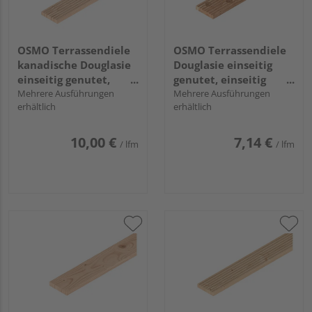
OSMO Terrassendiele
OSMO Terrassendiele
kanadische Douglasie
Douglasie einseitig
einseitig genutet,
genutet, einseitig
einseitig geriffelt - 27
Mehrere Ausführungen
geriffelt, Douglasie - 27
Mehrere Ausführungen
erhältlich
erhältlich
x 143 mm
x 143 mm
10,00 €
7,14 €
/ lfm
/ lfm