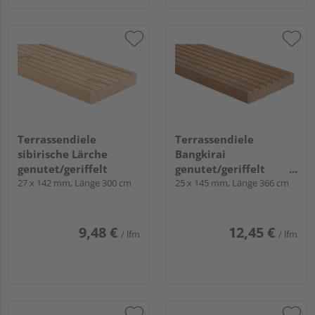
Terrassendiele
Terrassendiele
sibirische Lärche
Bangkirai
genutet/geriffelt
genutet/geriffelt
27 x 142 mm, Länge 300 cm
"Standard"
25 x 145 mm, Länge 366 cm
9,48 €
12,45 €
/ lfm
/ lfm