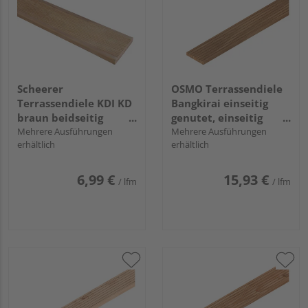
Scheerer
OSMO Terrassendiele
Terrassendiele KDI KD
Bangkirai einseitig
braun beidseitig
genutet, einseitig
geriffelt - 27 x 145 mm
Mehrere Ausführungen
geriffelt, Bangkirai - 21
Mehrere Ausführungen
erhältlich
erhältlich
x 145 mm
6,99 €
15,93 €
/ lfm
/ lfm