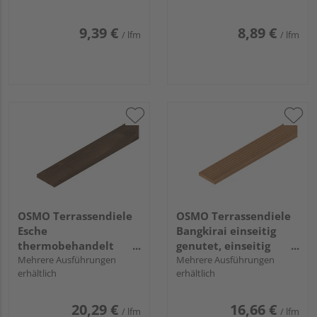
mm
28 x 145 mm
9,39 €
8,89 €
/ lfm
/ lfm
OSMO Terrassendiele
OSMO Terrassendiele
Esche
Bangkirai einseitig
thermobehandelt
genutet, einseitig
beidseitig glatt,
Mehrere Ausführungen
geriffelt, Bangkirai - 25
Mehrere Ausführungen
erhältlich
erhältlich
längsseitige Hohlkehle
x 145 mm
- 21 x 145 mm
20,29 €
16,66 €
/ lfm
/ lfm