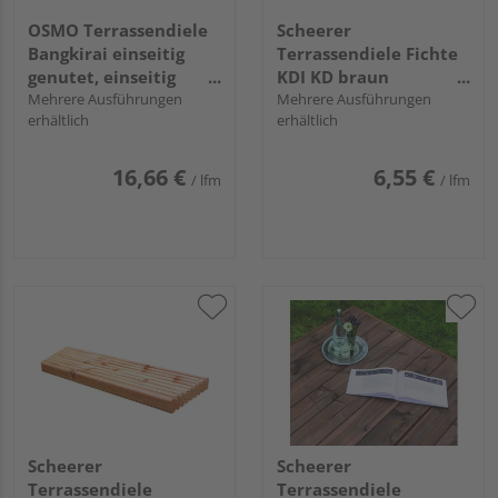
OSMO Terrassendiele
Scheerer
Bangkirai einseitig
Terrassendiele Fichte
genutet, einseitig
KDI KD braun
geriffelt, Bangkirai - 25
Mehrere Ausführungen
beidseitig glatt,
Mehrere Ausführungen
erhältlich
erhältlich
x 145 mm
Rundkante - 28 x 145
mm
16,66 €
6,55 €
/ lfm
/ lfm
Scheerer
Scheerer
Terrassendiele
Terrassendiele