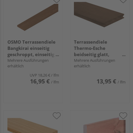
OSMO Terrassendiele
Terrassendiele
Bangkirai einseitig
Thermo-Esche
geschroppt, einseitig
beidseitig glatt,
glatt, Bangkirai - 25 x
Mehrere Ausführungen
längsseitige Hohlkehle
Mehrere Ausführungen
erhältlich
erhältlich
145 mm
UVP
18,26 €
/ lfm
16,95 €
13,95 €
/ lfm
/ lfm