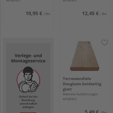
erhältlich
erhältlich
10,95 €
12,45 €
/ lfm
/ lfm
Terrassendiele
Douglasie beidseitig
glatt
Mehrere Ausführungen
erhältlich
5,49 €
/ lfm