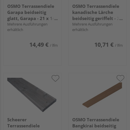
OSMO Terrassendiele
OSMO Terrassendiele
Garapa beidseitig
kanadische Lärche
glatt, Garapa - 21 x 145
beidseitig geriffelt - 27
mm
Mehrere Ausführungen
x 143 mm
Mehrere Ausführungen
erhältlich
erhältlich
14,49 €
10,71 €
/ lfm
/ lfm
Scheerer
OSMO Terrassendiele
Terrassendiele
Bangkirai beidseitig