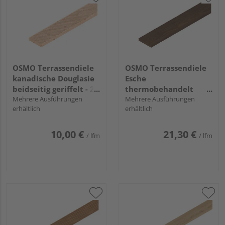
OSMO Terrassendiele
OSMO Terrassendiele
kanadische Douglasie
Esche
beidseitig geriffelt - 27
thermobehandelt
x 143 mm
Mehrere Ausführungen
einseitig gebürstet,
Mehrere Ausführungen
erhältlich
erhältlich
einseitig glatt,
längsseitige Hohlkehle
- 21 x 145 mm
10,00 €
21,30 €
/ lfm
/ lfm