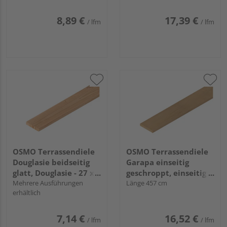
28 x 145 mm
8,89 €
17,39 €
/ lfm
/ lfm
OSMO Terrassendiele
OSMO Terrassendiele
Douglasie beidseitig
Garapa einseitig
glatt, Douglasie - 27 x
geschroppt, einseitig
143 mm
Mehrere Ausführungen
glatt, Garapa - 21 x 145
Länge 457 cm
erhältlich
mm
7,14 €
16,52 €
/ lfm
/ lfm