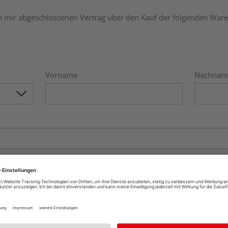
n mir abgeschlossenen Vertrag über den Kauf der folgenden Ware
Vorname
Nachnam
n:
einzelne Artikel