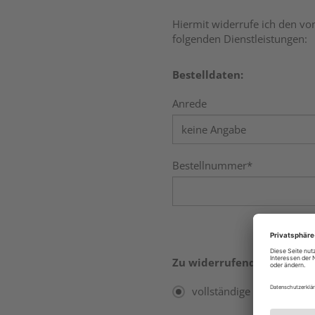
Hiermit widerrufe ich den vo
folgenden Dienstleistungen:
Bestelldaten:
Anrede
Bestellnummer*
Zu widerrufende Positione
vollständige Bestellung