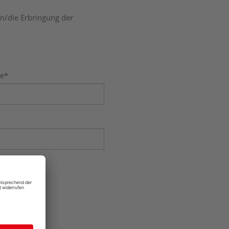
n/die Erbringung der
e*