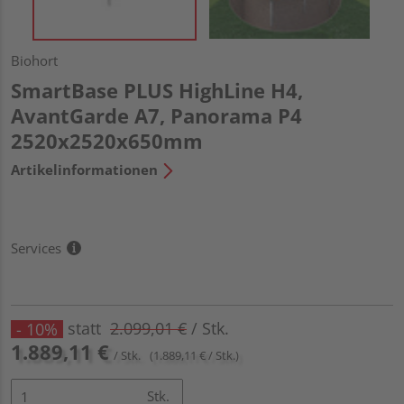
Biohort
SmartBase PLUS HighLine H4,
AvantGarde A7, Panorama P4
2520x2520x650mm
Artikelinformationen
Services
statt
2.099,01 €
/ Stk.
- 10%
1.889,11 €
/ Stk.
(1.889,11 € / Stk.)
Stk.