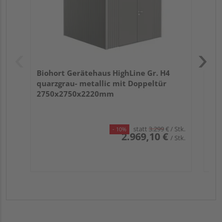
Biohort Gerätehaus HighLine Gr. H4
quarzgrau- metallic mit Doppeltür
2750x2750x2220mm
statt
3.299
€
/ Stk.
- 10%
2.969,10 €
/ Stk.