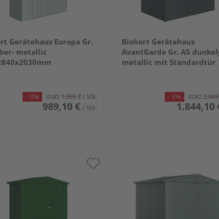
rt Gerätehaus Europa Gr.
Biohort Gerätehaus
lber- metallic
AvantGarde Gr. A5 dunkel
x840x2030mm
metallic mit Standardtür
2600x2200x2180mm
statt
1.099
€
/ Stk.
statt
2.049
- 10%
- 10%
989,10 €
1.844,10 
/ Stk.