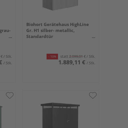
Biohort Gerätehaus HighLine
grau-
Gr. H1 silber- metallic,
Standardtür
2750x1550x2220mm
€
/ Stk.
statt
2.099,01
€
/ Stk.
- 10%
€
1.889,11 €
/ Stk.
/ Stk.