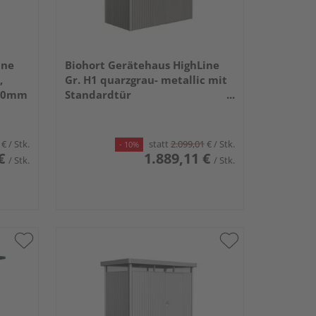
ine
Biohort Gerätehaus HighLine
,
Gr. H1 quarzgrau- metallic mit
210mm
Standardtür
2750x1550x2220mm
€
/ Stk.
statt
2.099,01
€
/ Stk.
- 10%
€
1.889,11 €
/ Stk.
/ Stk.