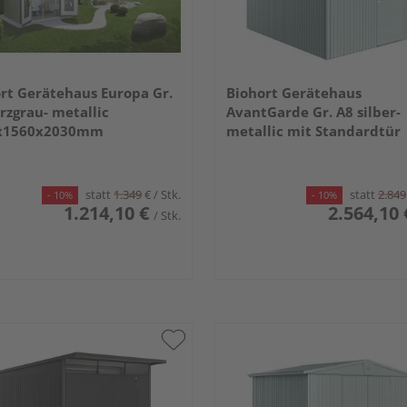
rt Gerätehaus Europa Gr.
Biohort Gerätehaus
rzgrau- metallic
AvantGarde Gr. A8 silber-
x1560x2030mm
metallic mit Standardtür
2600x3800x2220mm
statt
1.349
€
/ Stk.
statt
2.849
- 10%
- 10%
1.214,10 €
2.564,10 
/ Stk.