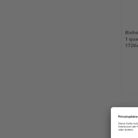
Bioho
1 qua
1720