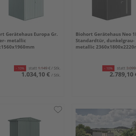
rt Gerätehaus Europa Gr.
Biohort Gerätehaus Neo 1
ber- metallic
Standardtür, dunkelgrau-
x1560x1960mm
metallic 2360x1800x222
statt
1.149
€
/ Stk.
statt
3.099
- 10%
- 10%
1.034,10 €
2.789,10 
/ Stk.