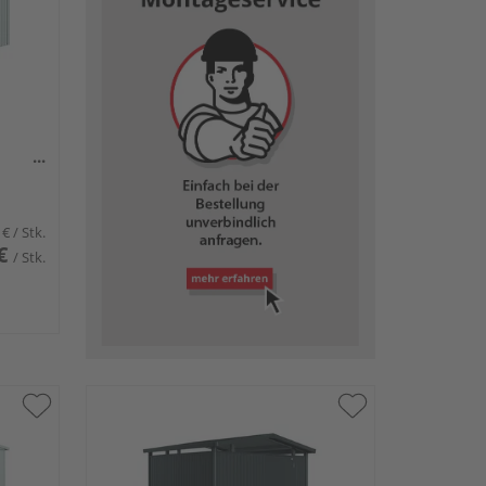
€
/ Stk.
€
/ Stk.