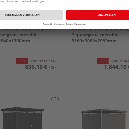
rt Gerätehaus Europa Gr.
Biohort Gerätehaus Europ
kelgrau- metallic
7 quarzgrau- metallic
x840x1960mm
3160x3000x2090mm
statt
929
€
/ Stk.
statt
2.049
- 10%
- 10%
836,10 €
1.844,10 
/ Stk.