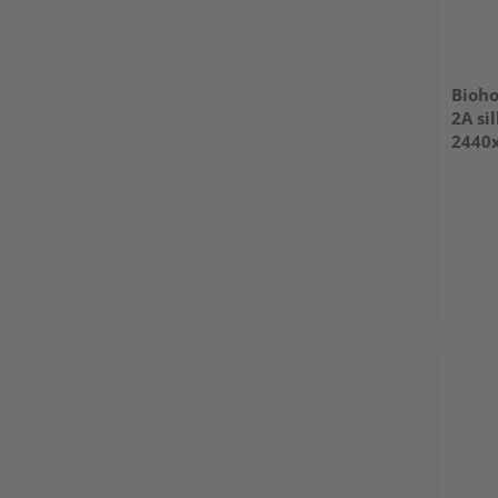
Bioho
2A si
2440