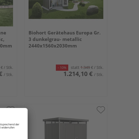
ine
Biohort Gerätehaus Europa Gr.
c,
3 dunkelgrau- metallic
220mm
2440x1560x2030mm
€
/ Stk.
statt
1.349
€
/ Stk.
- 10%
€
1.214,10 €
/ Stk.
/ Stk.