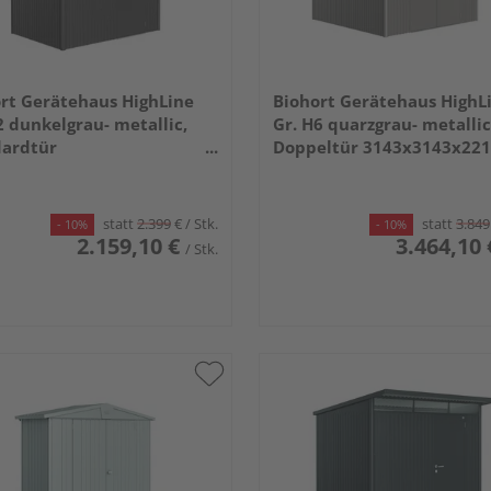
rt Gerätehaus HighLine
Biohort Gerätehaus HighL
2 dunkelgrau- metallic,
Gr. H6 quarzgrau- metallic
dardtür
Doppeltür 3143x3143x2
x1950x2220mm
statt
2.399
€
/ Stk.
statt
3.849
- 10%
- 10%
2.159,10 €
3.464,10 
/ Stk.