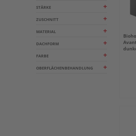
STÄRKE
ZUSCHNITT
MATERIAL
Bioho
Avant
DACHFORM
dunke
Stan
FARBE
2600
OBERFLÄCHENBEHANDLUNG