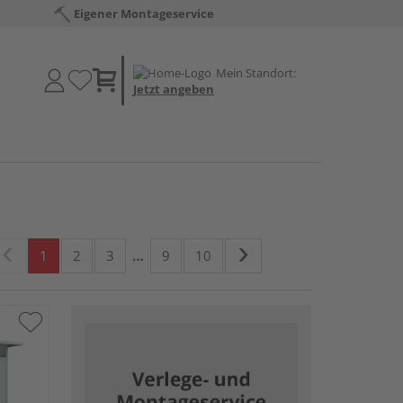
Eigener Montageservice
Mein Standort:
Jetzt angeben
1
2
3
…
9
10