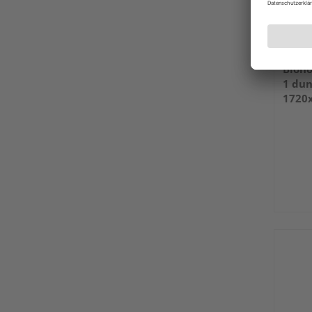
Bioho
1 dun
1720