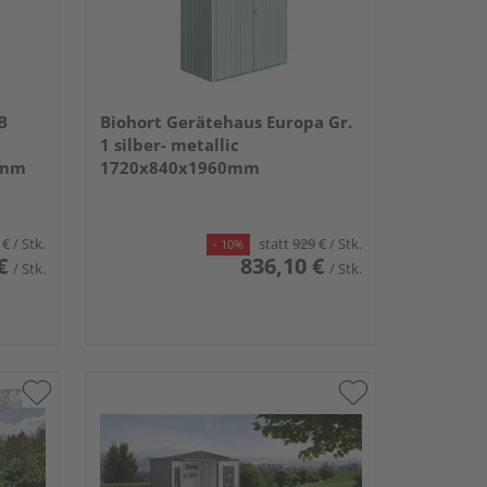
B
Biohort Gerätehaus Europa Gr.
1 silber- metallic
0mm
1720x840x1960mm
€
/ Stk.
statt
929
€
/ Stk.
- 10%
€
836,10 €
/ Stk.
/ Stk.