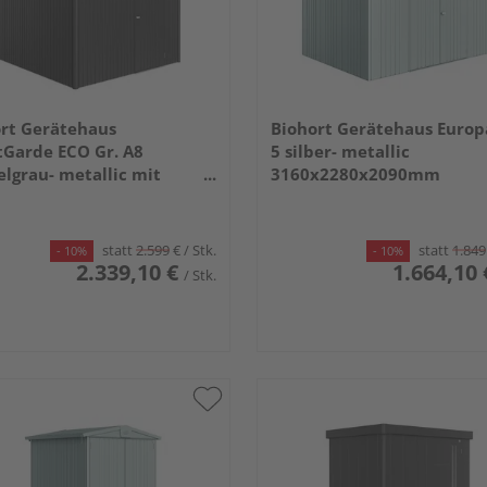
rt Gerätehaus
Biohort Gerätehaus Europ
Garde ECO Gr. A8
5 silber- metallic
lgrau- metallic mit
3160x2280x2090mm
dardtür
x3800x2220mm
statt
2.599
€
/ Stk.
statt
1.849
- 10%
- 10%
2.339,10 €
1.664,10 
/ Stk.