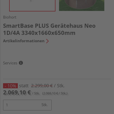
Biohort
SmartBase PLUS Gerätehaus Neo
1D/4A 3340x1660x650mm
Artikelinformationen
Services
statt
2.299,00 €
/ Stk.
- 10%
2.069,10 €
/ Stk.
(2.069,10 € / Stk.)
Stk.