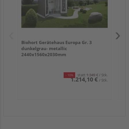
Biohort Gerätehaus Europa Gr. 3
dunkelgrau- metallic
2440x1560x2030mm
statt
1.349
€
/ Stk.
- 10%
1.214,10 €
/ Stk.