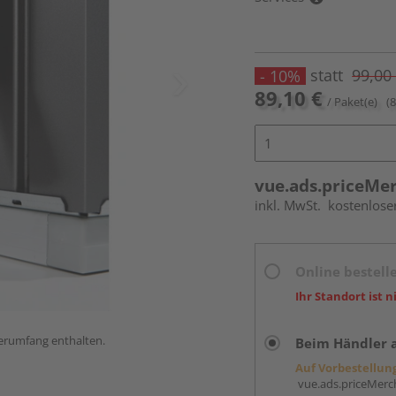
statt
99,00
- 10%
89,10 €
/ Paket(e)
(
vue.ads.priceMe
inkl. MwSt.
kostenlose
Online bestell
Ihr Standort ist n
ferumfang enthalten.
Beim Händler 
Auf Vorbestellun
vue.ads.priceMerch