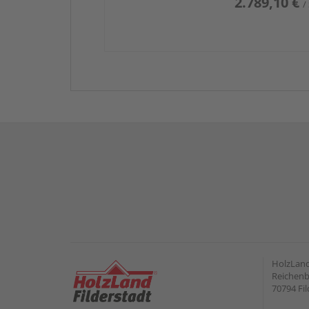
2.789,10 €
/
HolzLand
Reichenb
70794 Fil