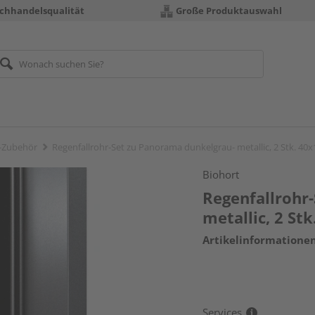
chhandelsqualität
Große Produktauswahl
-Zubehör
Regenfallrohr-Set zu Panorama dunkelgrau- metallic, 2 Stk. 
Biohort
Regenfallrohr
metallic, 2 S
Artikelinformatione
Services