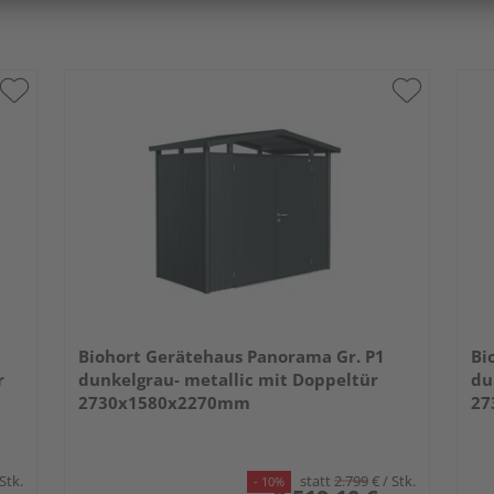
Biohort Gerätehaus Panorama Gr. P1
Bi
r
dunkelgrau- metallic mit Doppeltür
du
2730x1580x2270mm
27
 Stk.
statt
2.799
€
/ Stk.
- 10%