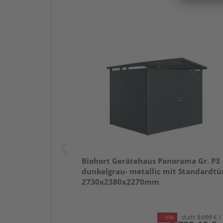
Biohort Gerätehaus Panorama Gr. P3
dunkelgrau- metallic mit Standardtü
2730x2380x2270mm
statt
3.099
€
/
- 10%