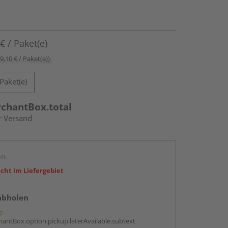
 €
/ Paket(e)
89,10 € / Paket(e))
Paket(e)
rchantBox.total
r Versand
en
icht im Liefergebiet
abholen
g:
antBox.option.pickup.laterAvailable.subtext