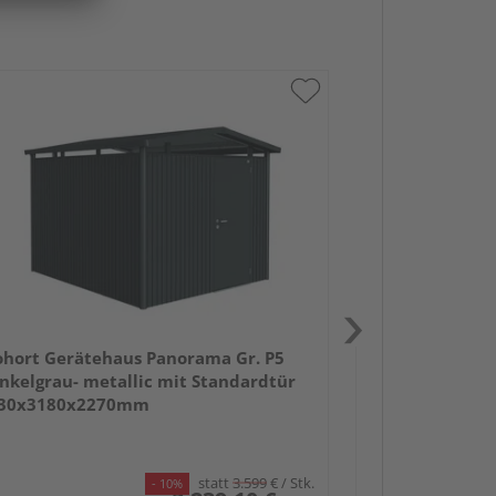
Biohort Gerät
dunkelgrau- me
2730x1980x2
ohort Gerätehaus Panorama Gr. P5
nkelgrau- metallic mit Standardtür
30x3180x2270mm
statt
3.599
€
/ Stk.
- 10%