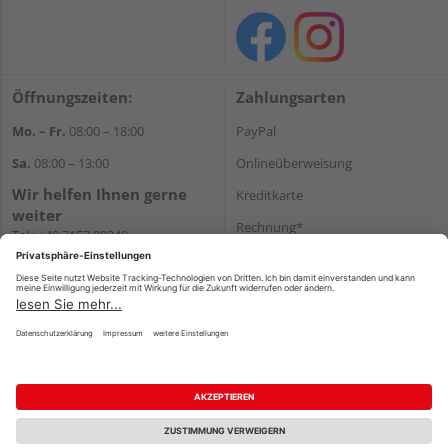
Öffnungszeiten:
Zahlungsarten
Mo. – Fr.
08:00 – 18:00
PayPal
Sa.
08:00 – 13:00
Onlineüberweisung
Wir helfen Ihnen gerne
Kreditkarte
weiter
Rechnung*
Tel.:
+49 7157 88240
E-Mail:
shop@holzland-
*Bonität vorausgesetzt
filderstadt.de
Versand
Versandkosten
Impressum
AGB
Widerruf
Datenschutz
Reservierungsbedingungen
Vertrag widerrufen