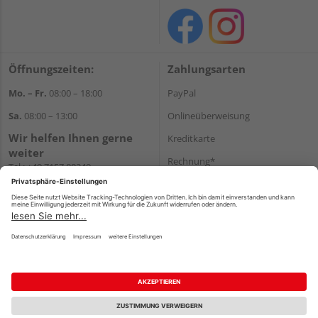
Öffnungszeiten:
Zahlungsarten
Mo. – Fr.
08:00 – 18:00
PayPal
Sa.
08:00 – 13:00
Onlineüberweisung
Wir helfen Ihnen gerne
Kreditkarte
weiter
Rechnung*
Tel.:
+49 7157 88240
E-Mail:
shop@holzland-
*Bonität vorausgesetzt
filderstadt.de
Versand
Versandkosten
Impressum
AGB
Widerruf
Datenschutz
Reservierungsbedingungen
Vertrag widerrufen