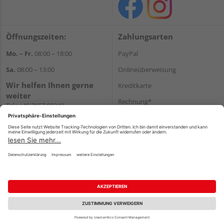
Öffnungszeiten:
Zahlungsarten
Mo. – Fr.
08:00 – 18:00
PayPal
Sa.
08:00 – 13:00
Onlineüberweisung
Wir helfen Ihnen gerne
Kreditkarte
weiter
Rechnung*
Tel.:
+49 7157 88240
E-Mail:
shop@holzland-
*Bonität vorausgesetzt
filderstadt.de
Versand
Versandkosten
Impressum
AGB
Widerruf
Datenschutz
Reservierungsbedingungen
Vertrag widerrufen
©
HolzLand GmbH