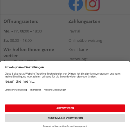
Öffnungszeiten:
Zahlungsarten
Mo. – Fr.
08:00 – 18:00
PayPal
Sa.
08:00 – 13:00
Onlineüberweisung
Wir helfen Ihnen gerne
Kreditkarte
weiter
Rechnung*
Tel.:
+49 7157 88240
E-Mail:
shop@holzland-
*Bonität vorausgesetzt
filderstadt.de
Versand
Versandkosten
Impressum
AGB
Widerruf
Datenschutz
Reservierungsbedingungen
Vertrag widerrufen
©
HolzLand GmbH