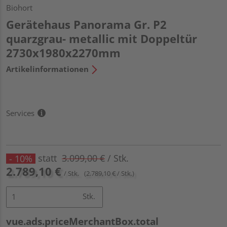
Biohort
Gerätehaus Panorama Gr. P2
quarzgrau- metallic mit Doppeltür
2730x1980x2270mm
Artikelinformationen
Services
statt
3.099,00 €
/ Stk.
- 10%
2.789,10 €
/ Stk.
(2.789,10 € / Stk.)
Stk.
vue.ads.priceMerchantBox.total