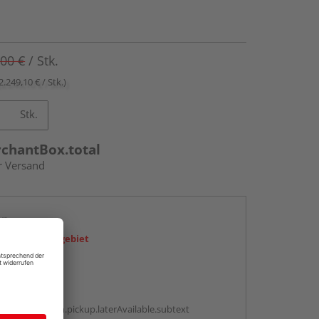
,00 €
/ Stk.
2.249,10 € / Stk.)
Stk.
rchantBox.total
r Versand
en
icht im Liefergebiet
abholen
g:
antBox.option.pickup.laterAvailable.subtext