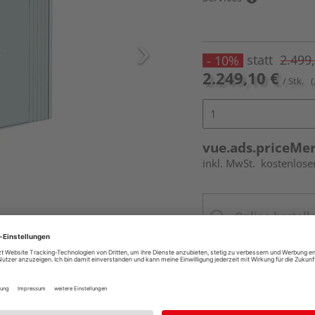
statt
2.499
- 10%
2.249,10 €
/ Stk.
(
vue.ads.priceMe
inkl. MwSt.
kostenlose
Online bestell
Ihr Standort ist n
Beim Händler 
Auf Vorbestellun
vue.ads.priceMerch