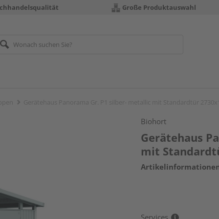
chhandelsqualität
Große Produktauswahl
ppen
Gerätehaus Panorama Gr. P1 silber- metallic mit Standardtür 27
Biohort
Gerätehaus Pan
mit Standard
Artikelinformatione
Services