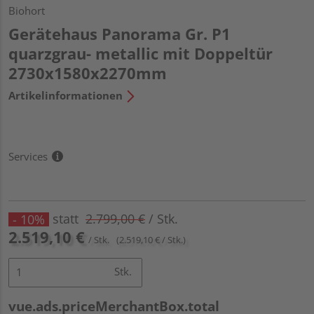
Biohort
Gerätehaus Panorama Gr. P1
quarzgrau- metallic mit Doppeltür
2730x1580x2270mm
Artikelinformationen
Services
statt
2.799,00 €
/ Stk.
- 10%
2.519,10 €
/ Stk.
(2.519,10 € / Stk.)
Stk.
vue.ads.priceMerchantBox.total