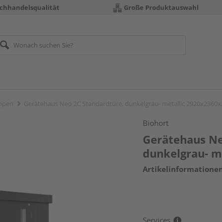
chhandelsqualität
Große Produktauswahl
ppen
Gerätehaus Neo 2C Standardtüre, dunkelgrau- metallic 2920x236
Biohort
Gerätehaus Ne
dunkelgrau- 
Artikelinformatione
Services