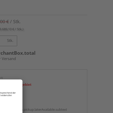
,00 €
/ Stk.
3.689,10 € / Stk.)
Stk.
rchantBox.total
r Versand
en
icht im Liefergebiet
abholen
g:
antBox.option.pickup.laterAvailable.subtext