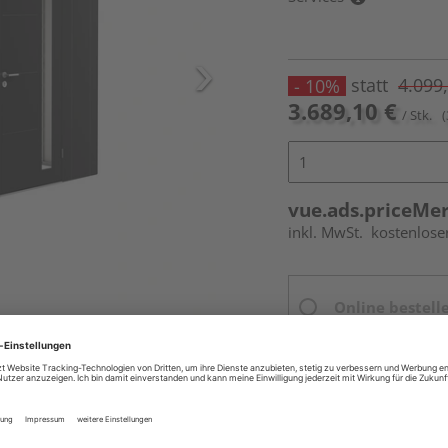
statt
4.099
- 10%
3.689,10 €
/ Stk.
(
vue.ads.priceMe
inkl. MwSt.
kostenlose
Online bestell
Ihr Standort ist n
Beim Händler 
Auf Vorbestellun
vue.ads.priceMerch