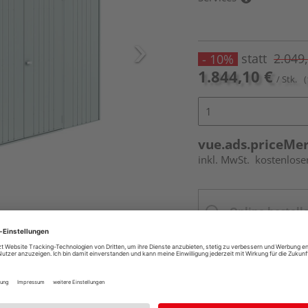
statt
2.049
- 10%
1.844,10 €
/ Stk.
(
vue.ads.priceMe
inkl. MwSt.
kostenlose
Online bestell
Ihr Standort ist n
Beim Händler 
Auf Vorbestellun
vue.ads.priceMerch