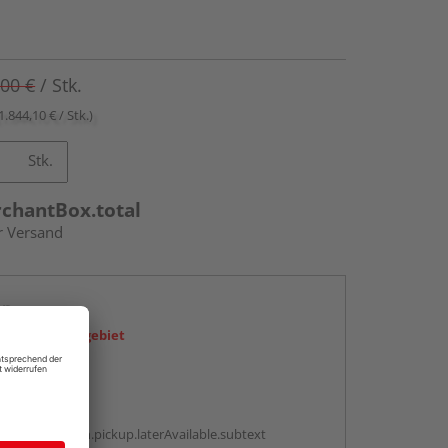
,00 €
/ Stk.
1.844,10 € / Stk.)
Stk.
rchantBox.total
r Versand
en
icht im Liefergebiet
abholen
g:
antBox.option.pickup.laterAvailable.subtext