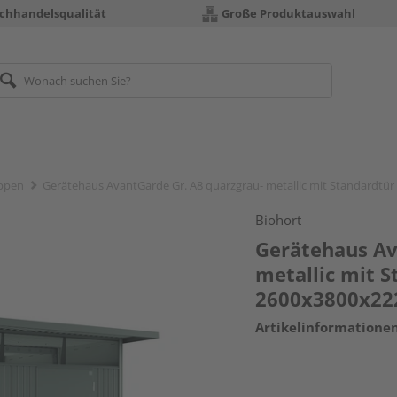
chhandelsqualität
Große Produktauswahl
ppen
Gerätehaus AvantGarde Gr. A8 quarzgrau- metallic mit Standardt
Biohort
Gerätehaus Av
metallic mit 
2600x3800x2
Artikelinformatione