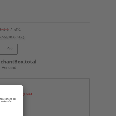
,00 €
/ Stk.
2.564,10 € / Stk.)
Stk.
rchantBox.total
r Versand
en
icht im Liefergebiet
abholen
g: