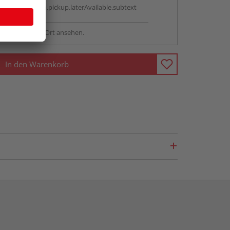
antBox.option.pickup.laterAvailable.subtext
sstellung - vor Ort ansehen.
In den Warenkorb