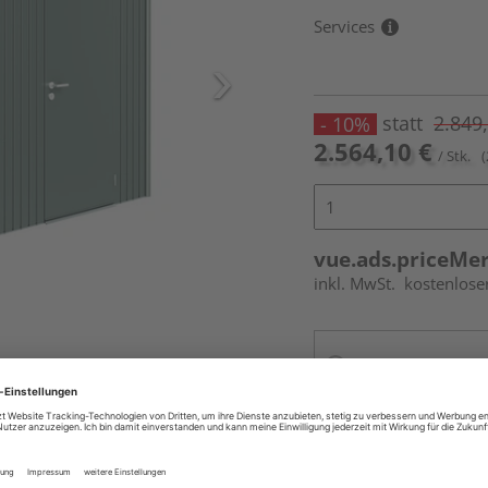
Services
statt
2.849
- 10%
2.564,10 €
/ Stk.
(
vue.ads.priceMe
inkl. MwSt.
kostenlose
Online bestell
Ihr Standort ist n
Beim Händler 
Auf Vorbestellun