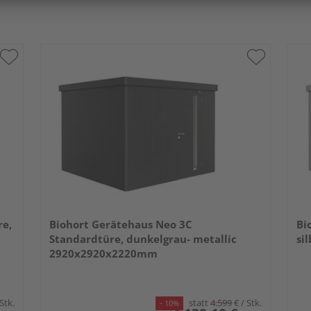
re,
Biohort Gerätehaus Neo 3C
Bi
Standardtüre, dunkelgrau- metallic
si
2920x2920x2220mm
 Stk.
statt
4.599
€
/ Stk.
- 10%