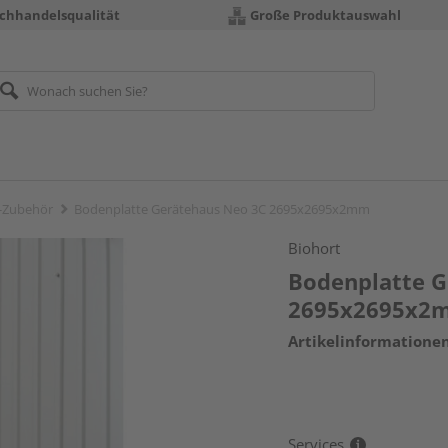
chhandelsqualität
Große Produktauswahl
-Zubehör
Bodenplatte Gerätehaus Neo 3C 2695x2695x2mm
Biohort
Bodenplatte G
2695x2695x2
Artikelinformatione
Services