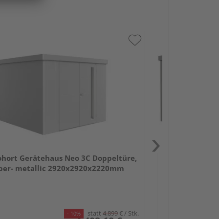
Biohort Gerät
Standardtüre, 
2920x2920x2
ohort Gerätehaus Neo 3C Doppeltüre,
lber- metallic 2920x2920x2220mm
statt
4.899
€
/ Stk.
- 10%