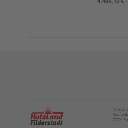
4.409,10 €
/
HolzLand
Reichenb
70794 Fil