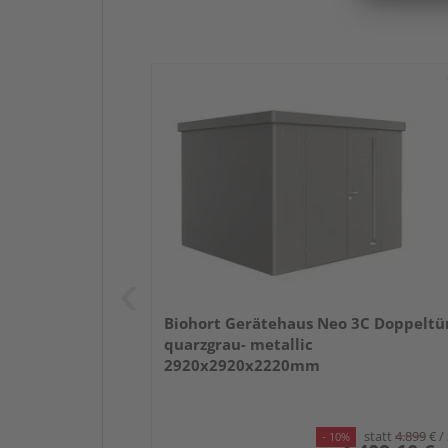
Biohort Gerätehaus Neo 3C Doppeltü
quarzgrau- metallic
2920x2920x2220mm
statt
4.899
€
/
- 10%