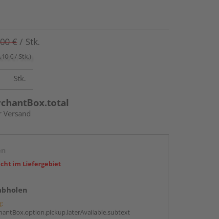
,00 €
/ Stk.
,10 € / Stk.)
Stk.
rchantBox.total
r Versand
en
icht im Liefergebiet
abholen
g:
antBox.option.pickup.laterAvailable.subtext