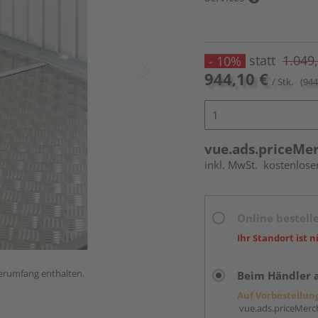
statt
1.049
- 10%
944,10 €
/ Stk.
(944
vue.ads.priceMe
inkl. MwSt.
kostenlose
Online bestell
Ihr Standort ist n
ferumfang enthalten.
Beim Händler 
Auf Vorbestellun
vue.ads.priceMerch