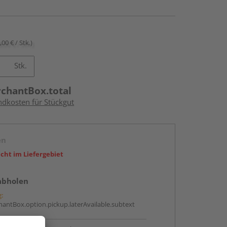
,00 € / Stk.)
Stk.
rchantBox.total
ndkosten für Stückgut
en
icht im Liefergebiet
abholen
g:
antBox.option.pickup.laterAvailable.subtext