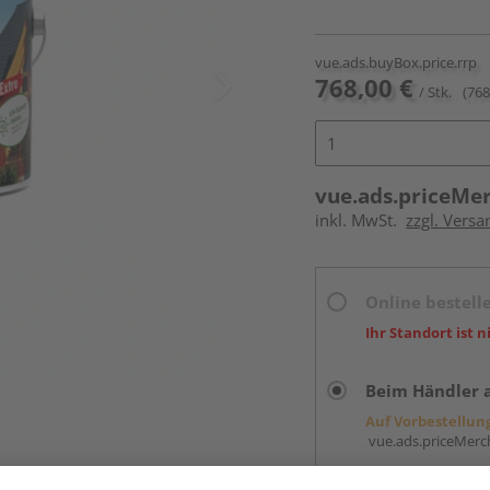
vue.ads.buyBox.price.rrp
768,00 €
/ Stk.
(768
vue.ads.priceMe
inkl. MwSt.
zzgl. Versa
Online bestell
Ihr Standort ist n
Beim Händler 
Auf Vorbestellun
vue.ads.priceMerch