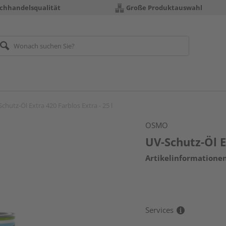
chhandelsqualität
Große Produktauswahl
chutz-Öl Extra 420 Farblos Extra - 25 l
OSMO
UV-Schutz-Öl E
Artikelinformatione
Services