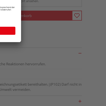
sstellung - vor Ort ansehen.
In den Warenkorb
ische Reaktionen hervorrufen.
eichnungsetikett bereithalten.|(P102) Darf nicht in
e Umwelt vermeiden.