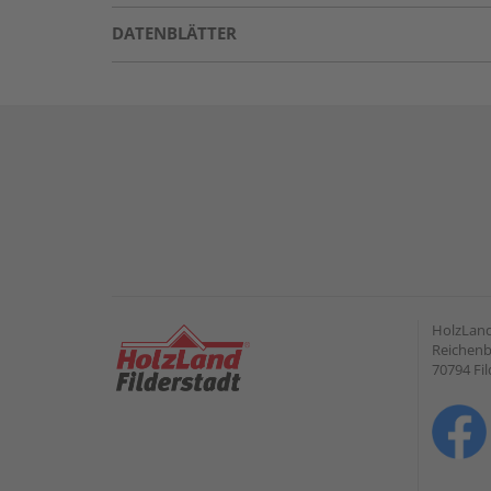
DATENBLÄTTER
HolzLand
Reichenb
70794 Fil