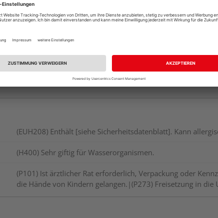
Verfügbar in der Au
(EUH208) Enthält [siehe Sicherheitsdatenblatt]. Kann allerg
(H400) Sehr giftig für Wasserorganismen.
(P101) Ist ärztlicher Rat erforderlich, Verpackung oder Kennz
die Hände von Kindern gelangen.|(P273) Freisetzung in di