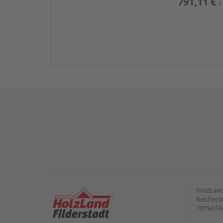
791,11 €
/
HolzLand
Reichenb
70794 Fil