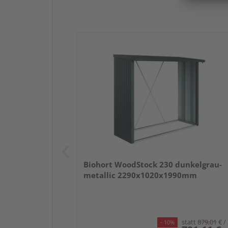
Biohort WoodStock 230 dunkelgrau-
metallic 2290x1020x1990mm
statt
879,01
€
/
- 10%