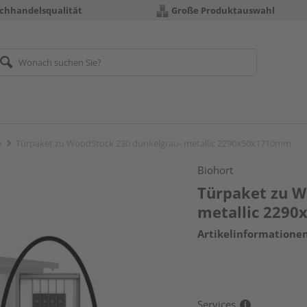
chhandelsqualität
Große Produktauswahl
e
Türpaket zu WoodStock 230 dunkelgrau- metallic 2290x50x1710mm
Biohort
Türpaket zu W
metallic 229
Artikelinformatione
Services