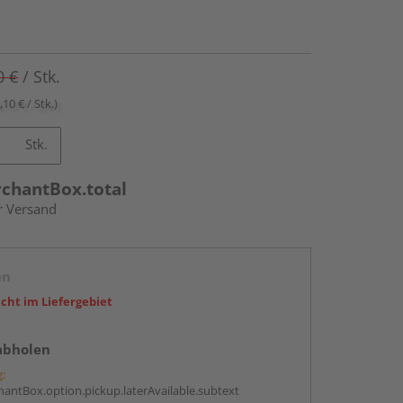
0 €
/ Stk.
,10 € / Stk.)
Stk.
rchantBox.total
r Versand
en
icht im Liefergebiet
abholen
g:
antBox.option.pickup.laterAvailable.subtext