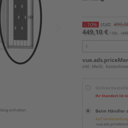
statt
499,0
- 10%
449,10 €
/ Stk.
(449
vue.ads.priceMe
inkl. MwSt.
kostenlose
Online bestell
Ihr Standort ist n
mfang enthalten.
Beim Händler 
Auf Vorbestellun
vue.ads.priceMerch