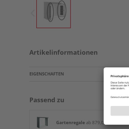
Artikelinformationen
EIGENSCHAFTEN
Passend zu
Gartenregale
ab 879,01 € / Stk.