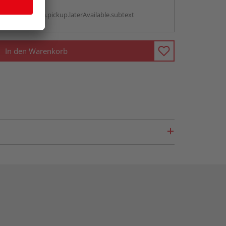
g:
antBox.option.pickup.laterAvailable.subtext
In den Warenkorb