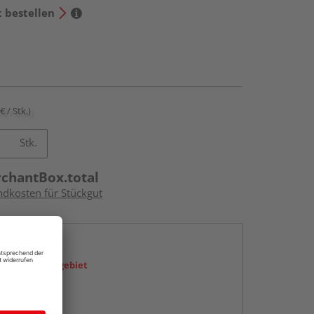
t bestellen
€ / Stk.)
Stk.
rchantBox.total
ndkosten für Stückgut
en
icht im Liefergebiet
abholen