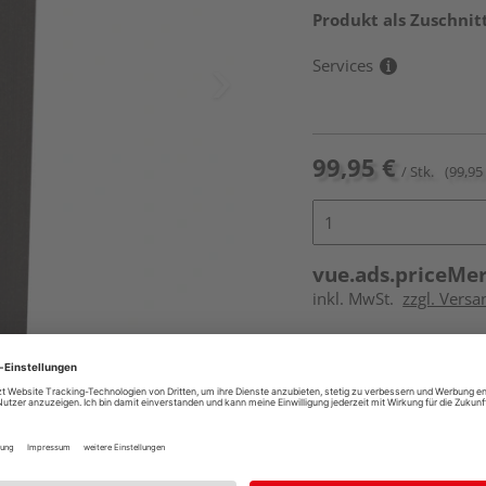
Produkt als Zuschnit
Services
99,95 €
/ Stk.
(99,95 
vue.ads.priceMe
inkl. MwSt.
zzgl. Versa
Online bestell
Ihr Standort ist n
Beim Händler 