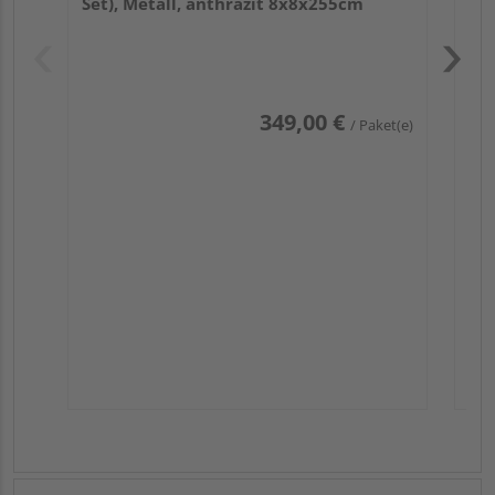
Set), Metall, anthrazit 8x8x255cm
Pas
349,00 €
/ Paket(e)