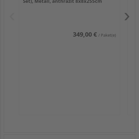
Set), Metall, anthrazit 8x8x255cm
Pas
349,00 €
/ Paket(e)