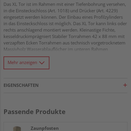
Das XL Tor ist im Rahmen mit einer Tiefenbohrung versehen,
in die Einsteckschloss (Art. 1018) und Drücker (Art. 4229)
eingesetzt werden können. Der Einbau eines Profilzylinders
in das Einsteckschloss ist möglich. Das XL Tor kann links oder
rechts anschlagend montiert werden. Kleinastige Fichte,
kesseldruckimprägniert Stabiler Torrahmen 42 x 88 mm mit
verzapften Ecken Torrahmen aus technisch vorgetrocknetem
Massivholz Wasserablauflöcher im unteren Rahmen
Glattgehobelte Rundkanten-Lamellen 9 x 95 mm,
überlappend montiert Diagonalverstrebung Alle
Mehr anzeigen
Verbindungen aus Edelstahl
EIGENSCHAFTEN
Passende Produkte
Zaunpfosten