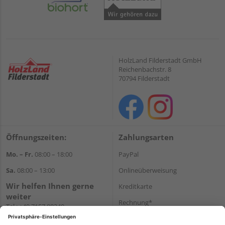
HolzLand Filderstadt GmbH
Reichenbachstr. 8
70794 Filderstadt
Öffnungszeiten:
Zahlungsarten
Mo. – Fr.
08:00 – 18:00
PayPal
Sa.
08:00 – 13:00
Onlineüberweisung
Wir helfen Ihnen gerne
Kreditkarte
weiter
Rechnung*
Tel.:
+49 7157 88240
E-Mail:
shop@holzland-
*Bonität vorausgesetzt
filderstadt.de