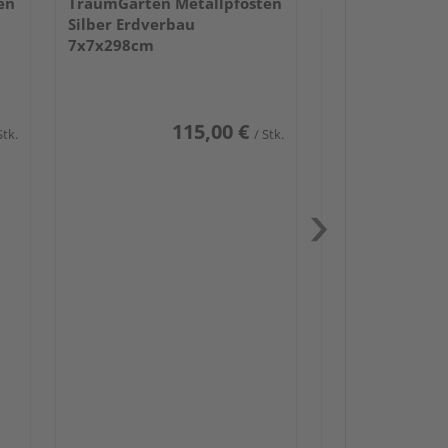
en
TraumGarten Metallpfosten
Silber Erdverbau
7x7x298cm
115,00 €
Stk.
/ Stk.
Passendes Zube
Schwerlast
Zaun-Zube
Zaunbesch
Beschläge