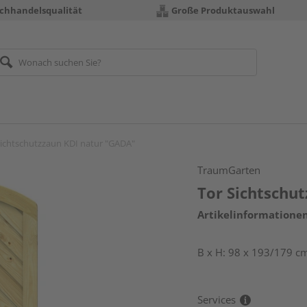
chhandelsqualität
Große Produktauswahl
Sichtschutzzaun KDI natur "GADA"
TraumGarten
Tor Sichtschu
Artikelinformatione
B x H: 98 x 193/179 cm
Services