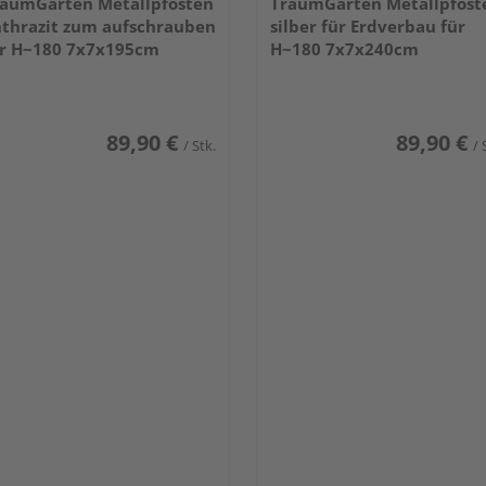
aumGarten Metallpfosten
TraumGarten Metallpfost
thrazit zum aufschrauben
silber für Erdverbau für
r H~180 7x7x195cm
H~180 7x7x240cm
89,90 €
89,90 €
/ Stk.
/ 