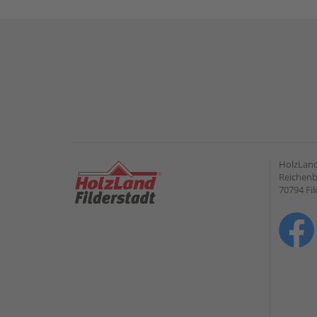
HolzLand
Reichenb
70794 Fil