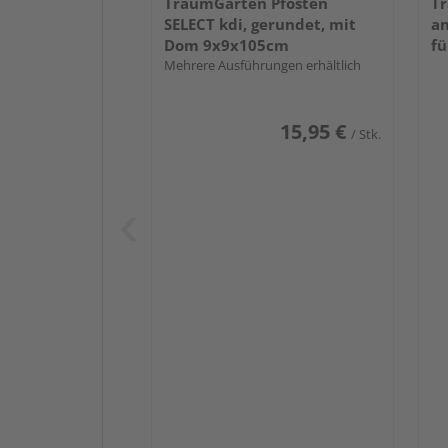
TraumGarten Pfosten
Tr
SELECT kdi, gerundet, mit
an
Dom 9x9x105cm
fü
Mehrere Ausführungen erhältlich
15,95 €
/ Stk.