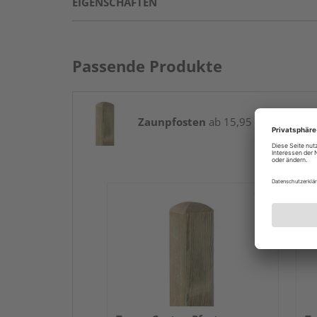
EIGENSCHAFTEN
Passende Produkte
Zaunpfosten
ab 15,95 € / Stk.