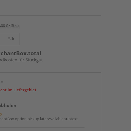
,00 € / Stk.)
Stk.
rchantBox.total
ndkosten für Stückgut
en
icht im Liefergebiet
abholen
g:
antBox.option.pickup.laterAvailable.subtext