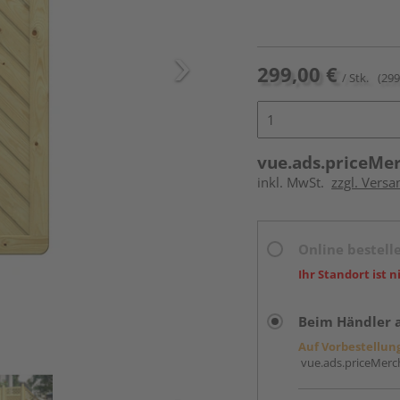
299,00 €
/ Stk.
(299
vue.ads.priceMe
inkl. MwSt.
zzgl. Versa
Online bestell
Ihr Standort ist n
Beim Händler 
Auf Vorbestellun
vue.ads.priceMerch