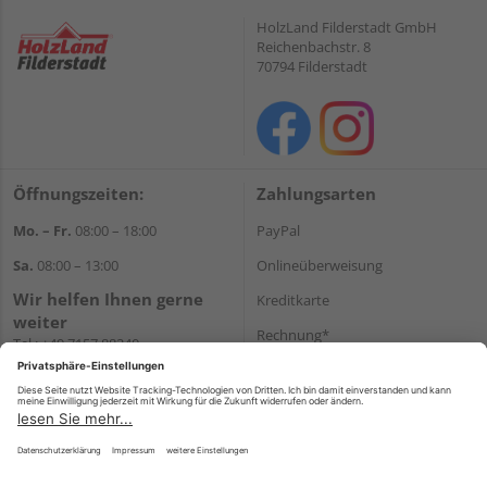
HolzLand Filderstadt GmbH
Reichenbachstr. 8
70794 Filderstadt
Öffnungszeiten:
Zahlungsarten
Mo. – Fr.
08:00 – 18:00
PayPal
Sa.
08:00 – 13:00
Onlineüberweisung
Wir helfen Ihnen gerne
Kreditkarte
weiter
Rechnung*
Tel.:
+49 7157 88240
E-Mail:
shop@holzland-
*Bonität vorausgesetzt
filderstadt.de
Versand
Versandkosten