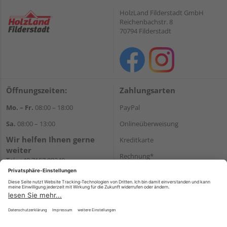
HolzLand Filderstadt GmbH
Reichenbachstr. 8
70794 Filderstadt
Öffnungszeiten:
Zahlungsarten
Mo. – Fr.
08:00 – 18:00
PayPal
Sa.
08:00 – 13:00
Onlineüberweisung
Wir helfen Ihnen gerne
Kreditkarte
weiter
Rechnung*
Tel.:
+49 7157 88240
E-Mail:
shop@holzland-
*Bonität vorausgesetzt
filderstadt.de
Versand
Versandkosten