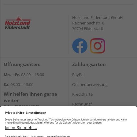
HolzLand Filderstadt GmbH
Reichenbachstr. 8
70794 Filderstadt
Öffnungszeiten:
Zahlungsarten
Mo. – Fr.
08:00 – 18:00
PayPal
Sa.
08:00 – 13:00
Onlineüberweisung
Wir helfen Ihnen gerne
Kreditkarte
weiter
Rechnung*
Tel.:
+49 7157 88240
E-Mail:
shop@holzland-
*Bonität vorausgesetzt
filderstadt.de
Versand
Versandkosten