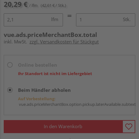
20,29 €
/ lfm
(42,61 € / Stk.)
lfm
Stk.
vue.ads.priceMerchantBox.total
inkl. MwSt.
zzgl. Versandkosten für Stückgut
Online bestellen
Ihr Standort ist nicht im Liefergebiet
Beim Händler abholen
Auf Vorbestellung:
vue.ads.priceMerchantBox.option.pickup.laterAvailable.subtext
In den Warenkorb