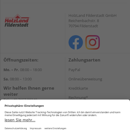
HolzLand Filderstadt GmbH
Reichenbachstr. 8
70794 Filderstadt
Öffnungszeiten:
Zahlungsarten
Mo. – Fr.
08:00 – 18:00
PayPal
Sa.
08:00 – 13:00
Onlineüberweisung
Wir helfen Ihnen gerne
Kreditkarte
weiter
Rechnung*
Tel.:
+49 7157 88240
E-Mail:
shop@holzland-
*Bonität vorausgesetzt
filderstadt.de
Versand
Versandkosten