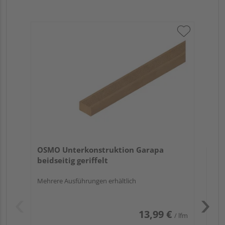
OS
bei
Meh
OSMO Unterkonstruktion Garapa
beidseitig geriffelt
Mehrere Ausführungen erhältlich
13,99 €
/ lfm
Pas