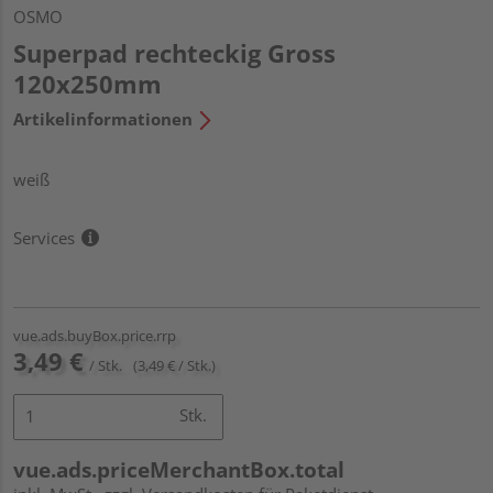
OSMO
Superpad rechteckig Gross
120x250mm
Artikelinformationen
weiß
Services
vue.ads.buyBox.price.rrp
3,49 €
/ Stk.
(3,49 € / Stk.)
Stk.
vue.ads.priceMerchantBox.total