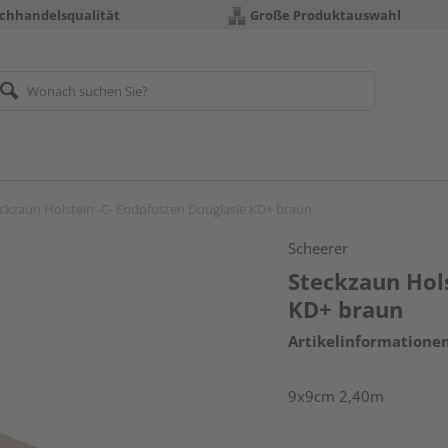
chhandelsqualität
Große Produktauswahl
ckzaun Holstein -C- Endpfosten Douglasie KD+ braun
Scheerer
Steckzaun Hols
KD+ braun
Artikelinformatione
9x9cm 2,40m