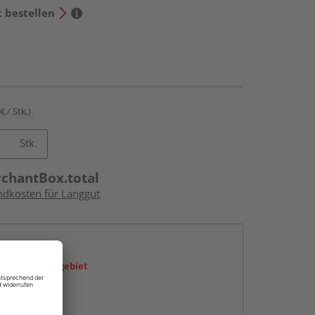
t bestellen
€ / Stk.)
Stk.
rchantBox.total
andkosten für Langgut
en
icht im Liefergebiet
abholen