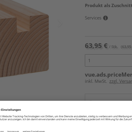
Produkt als Zuschnit
Services
63,95 €
/ Stk.
(63,95 
vue.ads.priceMe
inkl. MwSt.
zzgl. Vers
Online bestell
Ihr Standort ist n
Beim Händler 