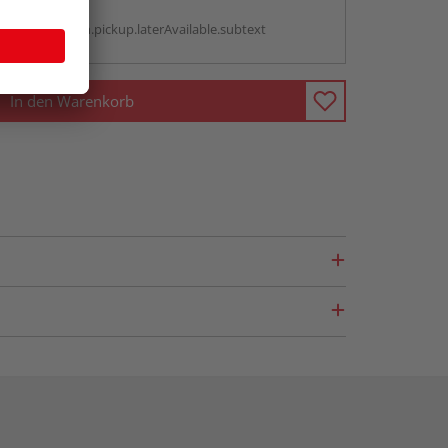
g:
antBox.option.pickup.laterAvailable.subtext
In den Warenkorb