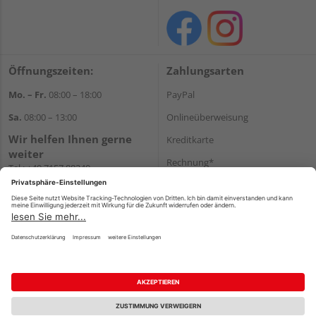
Öffnungszeiten:
Zahlungsarten
Mo. – Fr.
08:00 – 18:00
PayPal
Sa.
08:00 – 13:00
Onlineüberweisung
Wir helfen Ihnen gerne
Kreditkarte
weiter
Rechnung*
Tel.:
+49 7157 88240
E-Mail:
shop@holzland-
*Bonität vorausgesetzt
filderstadt.de
Versand
Versandkosten
Impressum
AGB
Widerruf
Datenschutz
Reservierungsbedingungen
Vertrag widerrufen