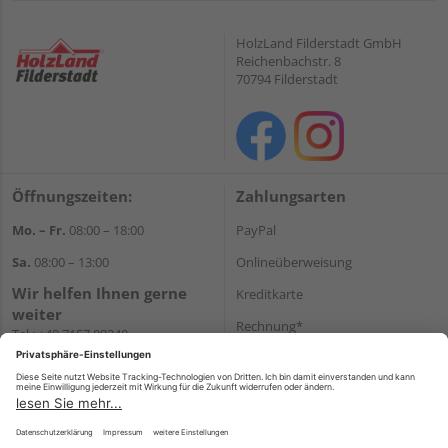
HolzLand Filderstadt GmbH
Reichenbachstr. 8
70794 Filderstadt
Öffnungszeiten:
Zahlungsarten
Mo. – Fr.
08:00 – 18:00
PayPal
Sa.
08:00 – 13:00
Onlineüberweisung
Wir helfen Ihnen gerne
Kreditkarte
weiter
Rechnung*
Tel.:
+49 7157 88240
E-Mail:
shop@holzland-
*Bonität vorausgesetzt
filderstadt.de
Versand
Versandkosten