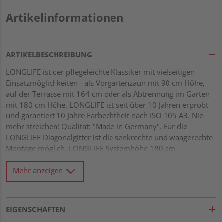
Artikelinformationen
ARTIKELBESCHREIBUNG
LONGLIFE ist der pflegeleichte Klassiker mit vielseitigen
Einsatzmöglichkeiten - als Vorgartenzaun mit 90 cm Höhe,
auf der Terrasse mit 164 cm oder als Abtrennung im Garten
mit 180 cm Höhe. LONGLIFE ist seit über 10 Jahren erprobt
und garantiert 10 Jahre Farbechtheit nach ISO 105 A3. Nie
mehr streichen! Qualität: "Made in Germany". Für die
LONGLIFE Diagonalgitter ist die senkrechte und waagerechte
Montage möglich. LONGLIFE Systemhöhe 180 cm
hochwertiger Fenster-Kunststoff, weiß Leisten 5 x 30 mm im
Rahmen geheftet und untereinander verklebt Maschenweite
Mehr anzeigen
ca. 40 x 40 mm
EIGENSCHAFTEN