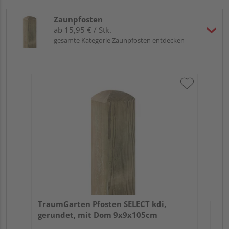
Zaunpfosten
ab 15,95 € / Stk.
gesamte Kategorie Zaunpfosten entdecken
Tr
zu
7x
TraumGarten Pfosten SELECT kdi,
gerundet, mit Dom 9x9x105cm