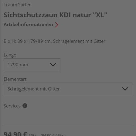
TraumGarten
Sichtschutzzaun KDI natur "XL"
Artikelinformationen
B x H: 89 x 179/89 cm, Schrägelement mit Gitter
Länge
Elementart
Services
94,90 €
/ Stk.
(94,90 € / Stk.)