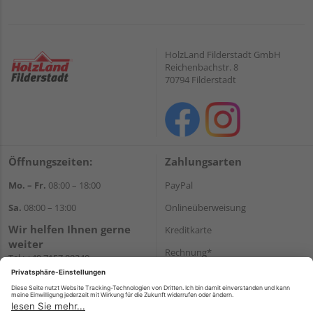
HolzLand Filderstadt GmbH
Reichenbachstr. 8
70794 Filderstadt
Öffnungszeiten:
Zahlungsarten
Mo. – Fr.
08:00 – 18:00
PayPal
Sa.
08:00 – 13:00
Onlineüberweisung
Wir helfen Ihnen gerne
Kreditkarte
weiter
Rechnung*
Tel.:
+49 7157 88240
E-Mail:
shop@holzland-
*Bonität vorausgesetzt
filderstadt.de
Versand
Versandkosten