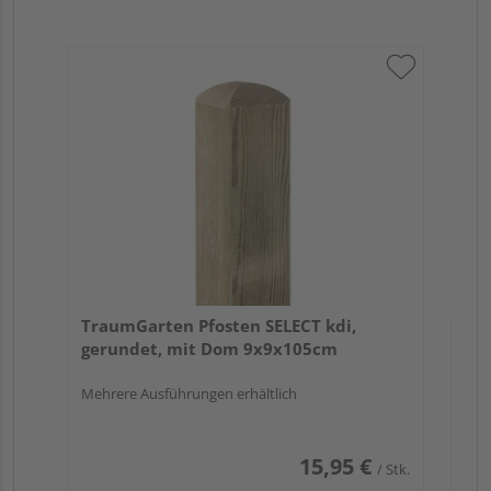
Tr
zu
7x
TraumGarten Pfosten SELECT kdi,
gerundet, mit Dom 9x9x105cm
Mehrere Ausführungen erhältlich
15,95 €
/ Stk.