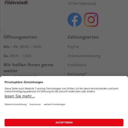
70794 Filderstadt
Öffnungszeiten:
Zahlungsarten
Mo. – Fr.
08:00 – 18:00
PayPal
Sa.
08:00 – 13:00
Onlineüberweisung
Wir helfen Ihnen gerne
Kreditkarte
weiter
Rechnung*
Tel.:
+49 7157 88240
E-Mail:
shop@holzland-
*Bonität vorausgesetzt
filderstadt.de
Versand
Versandkosten
Impressum
AGB
Widerruf
Datenschutz