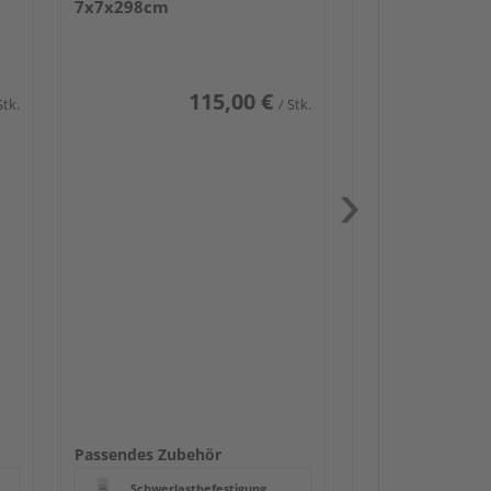
7x7x298cm
115,00 €
Stk.
/ Stk.
Passendes Zube
Schwerlast
Zaun-Zube
Zaunbesch
Beschläge
Passendes Zubehör
Schwerlastbefestigung