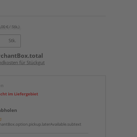
,00 € / Stk.)
Stk.
rchantBox.total
ndkosten für Stückgut
en
icht im Liefergebiet
abholen
g:
antBox.option.pickup.laterAvailable.subtext