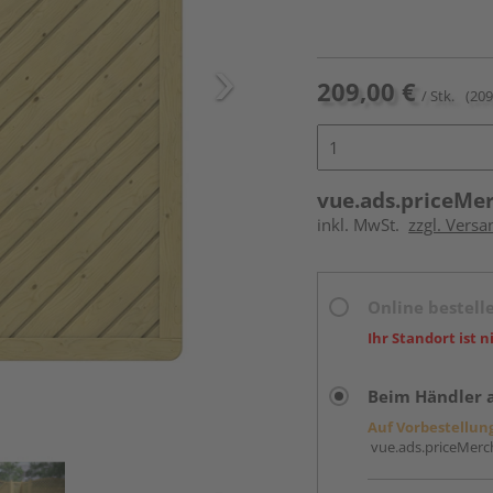
209,00 €
/ Stk.
(209
vue.ads.priceMe
inkl. MwSt.
zzgl. Versa
Online bestell
Ihr Standort ist n
Beim Händler 
Auf Vorbestellun
vue.ads.priceMerch