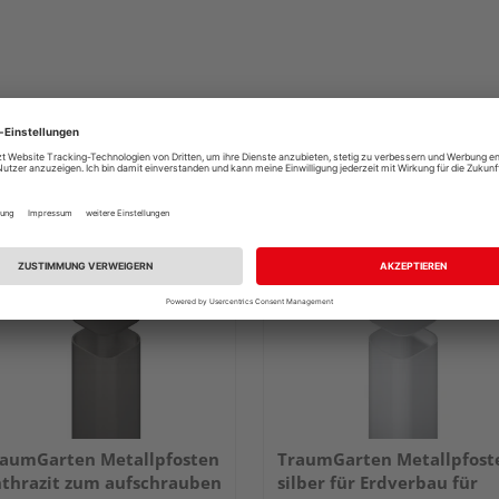
aumGarten Metallpfosten
TraumGarten Metallpfost
thrazit zum aufschrauben
silber für Erdverbau für