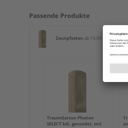
Passende Produkte
Zaunpfosten
ab 15,95 € / Stk.
TraumGarten Pfosten
Tr
SELECT kdi, gerundet, mit
an