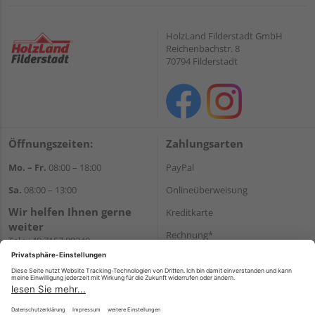
HolzLand Filderstadt GmbH
Reichenbachstr. 8
70794 Filderstadt
Öffnungszeiten:
Zahlungsarten
Mo. – Fr.
08:00 – 18:00
PayPal
Sa.
08:00 – 13:00
Onlineüberweisung
Wir helfen Ihnen gerne
Kreditkarte
weiter
Rechnung*
Tel.:
+49 7157 88240
E-Mail:
shop@holzland-
*Bonität vorausgesetzt
filderstadt.de
Versand
Versandkosten