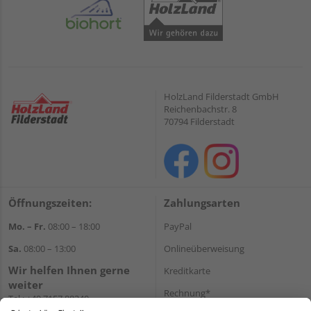
HolzLand Filderstadt GmbH
Reichenbachstr. 8
70794 Filderstadt
Öffnungszeiten:
Zahlungsarten
Mo. – Fr.
08:00 – 18:00
PayPal
Sa.
08:00 – 13:00
Onlineüberweisung
Wir helfen Ihnen gerne
Kreditkarte
weiter
Rechnung*
Tel.:
+49 7157 88240
E-Mail:
shop@holzland-