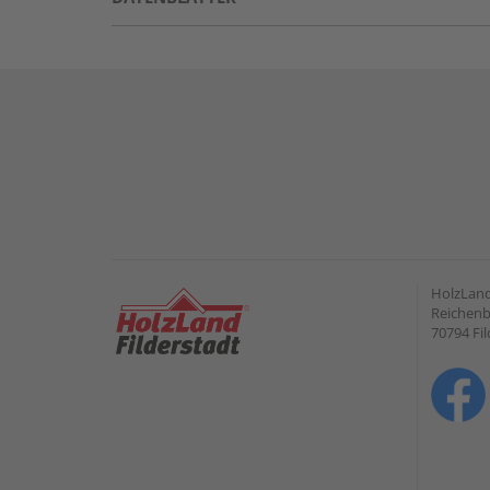
HolzLand
Reichenb
70794 Fil