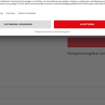
Ihr Standort ist n
Beim Händler 
Auf Vorbestellun
vue.ads.priceMerch
Komplettangebot an