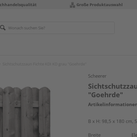
chhandelsqualität
Große Produktauswahl
Sichtschutzzaun Fichte KDI KD grau "Goehrde"
Scheerer
Sichtschutzzau
"Goehrde"
Artikelinformatione
B x H: 98,5 x 180 cm,
Breite
El