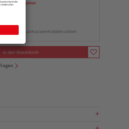
icht im Liefergebiet
abholen
g:
antBox.option.pickup.laterAvailable.subtext
In den Warenkorb
fragen