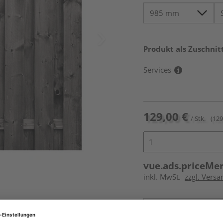
Produkt als Zuschnit
Services
129,00 €
/ Stk.
(129
vue.ads.priceMe
inkl. MwSt.
zzgl. Versa
Online bestell