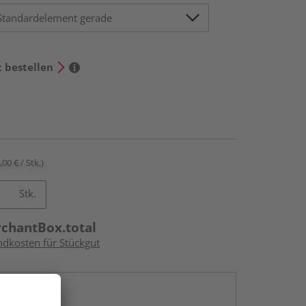
t bestellen
,00 € / Stk.)
Stk.
rchantBox.total
ndkosten für Stückgut
en