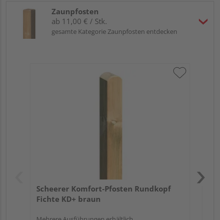
Zaunpfosten
ab 11,00 € / Stk.
gesamte Kategorie Zaunpfosten entdecken
Sc
gef
Meh
Scheerer Komfort-Pfosten Rundkopf
Fichte KD+ braun
Mehrere Ausführungen erhältlich