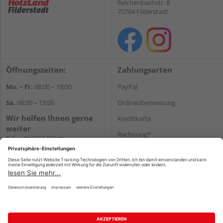
Reichenbachstr. 8
70794 Filderstadt
Öffnungszeiten:
Zahlungsarten
Mo. – Fr.
08:00 – 18:00
PayPal
Sa.
08:00 – 13:00
Onlineüberweisung
Wir helfen Ihnen gerne
Kreditkarte
weiter
Rechnung*
Tel.:
+49 7157 88240
E-Mail:
shop@holzland-
*Bonität vorausgesetzt
filderstadt.de
Versand
Versandkosten
Impressum
AGB
Widerruf
Datenschutz