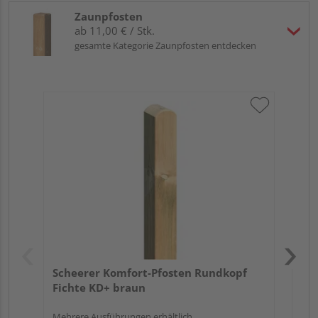
Zaunpfosten
ab 11,00 € / Stk.
gesamte Kategorie Zaunpfosten entdecken
Sc
gef
Meh
Scheerer Komfort-Pfosten Rundkopf
Fichte KD+ braun
Mehrere Ausführungen erhältlich