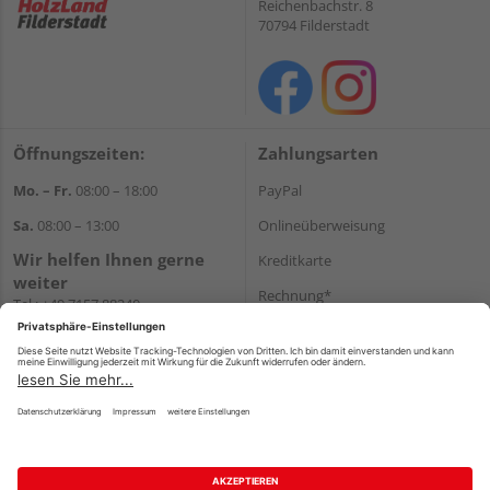
Reichenbachstr. 8
70794 Filderstadt
Öffnungszeiten:
Zahlungsarten
Mo. – Fr.
08:00 – 18:00
PayPal
Sa.
08:00 – 13:00
Onlineüberweisung
Wir helfen Ihnen gerne
Kreditkarte
weiter
Rechnung*
Tel.:
+49 7157 88240
E-Mail:
shop@holzland-
*Bonität vorausgesetzt
filderstadt.de
Versand
Versandkosten
Impressum
AGB
Widerruf
Datenschutz