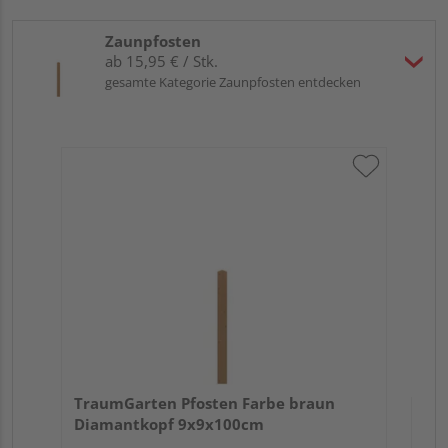
Zaunpfosten
ab 15,95 € / Stk.
gesamte Kategorie Zaunpfosten entdecken
Tr
zu
7x
TraumGarten Pfosten Farbe braun
Diamantkopf 9x9x100cm