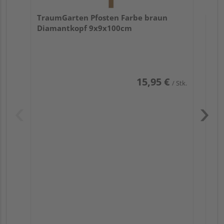
TraumGarten Pfosten Farbe braun
Diamantkopf 9x9x100cm
15,95 €
/ Stk.
Pas