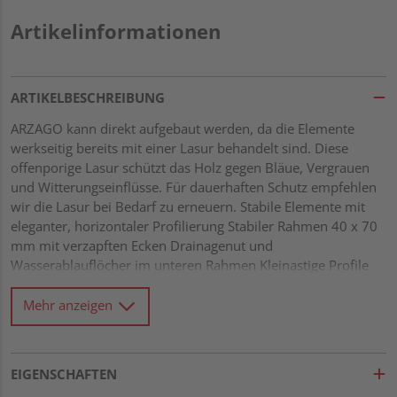
Artikelinformationen
ARTIKELBESCHREIBUNG
ARZAGO kann direkt aufgebaut werden, da die Elemente
werkseitig bereits mit einer Lasur behandelt sind. Diese
offenporige Lasur schützt das Holz gegen Bläue, Vergrauen
und Witterungseinflüsse. Für dauerhaften Schutz empfehlen
wir die Lasur bei Bedarf zu erneuern. Stabile Elemente mit
eleganter, horizontaler Profilierung Stabiler Rahmen 40 x 70
mm mit verzapften Ecken Drainagenut und
Wasserablauflöcher im unteren Rahmen Kleinastige Profile
21 x 122 mm mit Riffel-Hobelung Gitter mit Leisten 10 x 40
mm und einer Maschenweite von 60 x 60 mm Alle
Mehr anzeigen
Verbindungen aus Edelstahl
EIGENSCHAFTEN