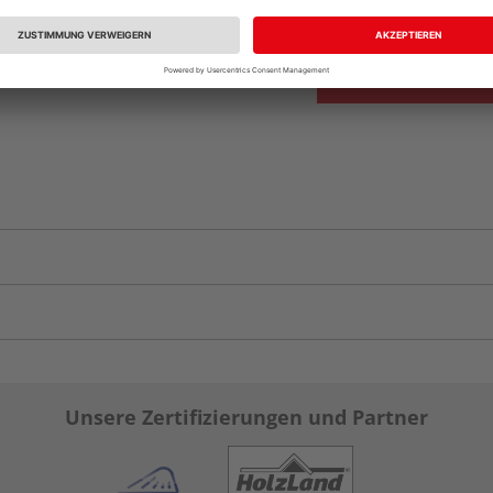
vue.ads.priceMerch
Unsere Zertifizierungen und Partner