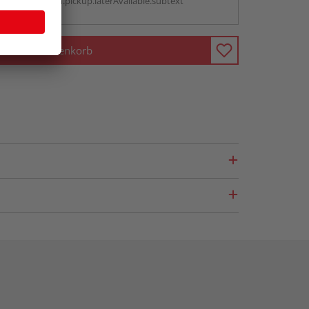
antBox.option.pickup.laterAvailable.subtext
In den Warenkorb