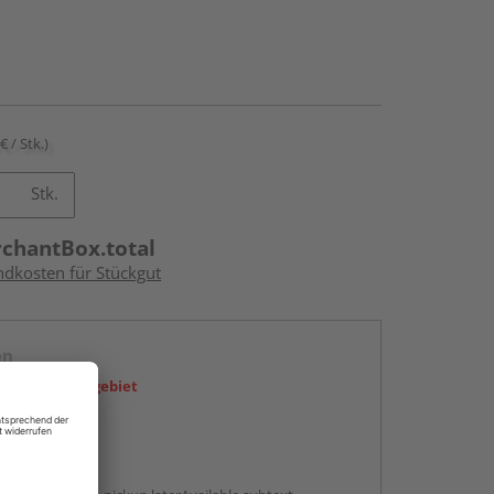
€ / Stk.)
Stk.
rchantBox.total
ndkosten für Stückgut
en
icht im Liefergebiet
abholen
g: