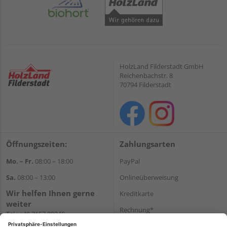
HolzLand Filderstadt GmbH
Reichenbachstr. 8
70794 Filderstadt
Öffnungszeiten:
Zahlungsarten
Mo. – Fr.
08:00 – 18:00
PayPal
Sa.
08:00 – 13:00
Onlineüberweisung
Wir helfen Ihnen gerne
Kreditkarte
weiter
Rechnung*
Tel.:
+49 7157 88240
E-Mail:
shop@holzland-
*Bonität vorausgesetzt