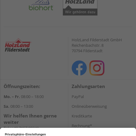
HolzLand Filderstadt GmbH
Reichenbachstr. 8
70794 Filderstadt
Öffnungszeiten:
Zahlungsarten
Mo. – Fr.
08:00 – 18:00
PayPal
Sa.
08:00 – 13:00
Onlineüberweisung
Wir helfen Ihnen gerne
Kreditkarte
weiter
Rechnung*
Tel.:
+49 7157 88240
E-Mail:
shop@holzland-
*Bonität vorausgesetzt