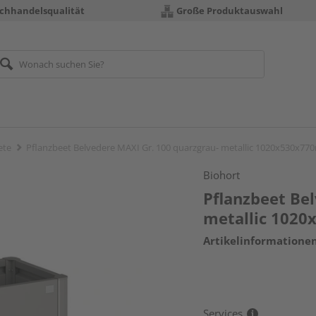
chhandelsqualität
Große Produktauswahl
ete
Pflanzbeet Belvedere MAXI Gr. 100 quarzgrau- metallic 1020x530x7
Biohort
Pflanzbeet Be
metallic 102
Artikelinformatione
Services