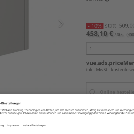
statt
509,0
- 10%
458,10 €
/ Stk.
(458
vue.ads.priceMe
inkl. MwSt.
kostenlose
Online bestell
Ihr Standort ist n
Beim Händler 
Auf Vorbestellun
vue.ads.priceMerch