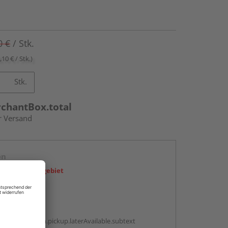
0 €
/ Stk.
,10 € / Stk.)
Stk.
rchantBox.total
r Versand
en
icht im Liefergebiet
abholen
g:
antBox.option.pickup.laterAvailable.subtext