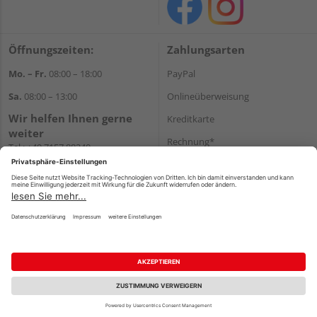
Öffnungszeiten:
Zahlungsarten
Mo. – Fr.
08:00 – 18:00
PayPal
Sa.
08:00 – 13:00
Onlineüberweisung
Wir helfen Ihnen gerne
Kreditkarte
weiter
Rechnung*
Tel.:
+49 7157 88240
E-Mail:
shop@holzland-
*Bonität vorausgesetzt
filderstadt.de
Versand
Versandkosten
Impressum
AGB
Widerruf
Datenschutz
Reservierungsbedingungen
Vertrag widerrufen
©
HolzLand GmbH