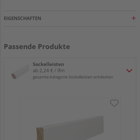
EIGENSCHAFTEN
Passende Produkte
Sockelleisten
ab 2,24 € / lfm
gesamte Kategorie Sockelleisten entdecken
HA
wei