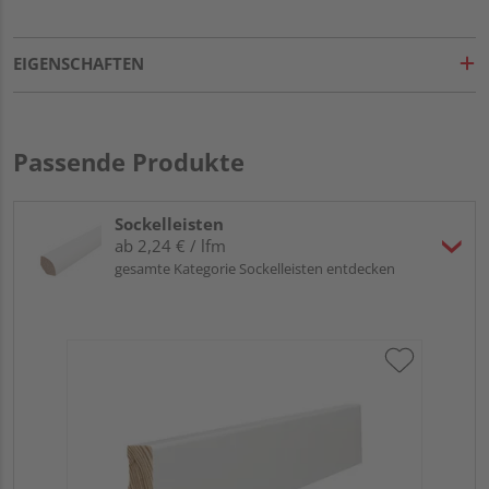
EIGENSCHAFTEN
Passende Produkte
Sockelleisten
ab 2,24 € / lfm
gesamte Kategorie Sockelleisten entdecken
HA
wei