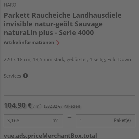
HARO
Parkett Raucheiche Landhausdiele
invisible natur-geölt Sauvage
naturaLin plus - Serie 4000
Artikelinformationen
220 x 18 cm, 13,5 mm stark, gebürstet, 4-seitig, Fold-Down
Services
104,90 €
/ m²
(332,32 € / Paket(e))
m²
Paket(e)
vue.ads.priceMerchantBox.total