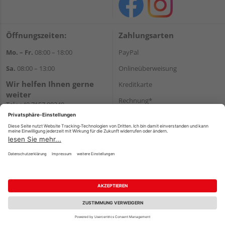
Öffnungszeiten:
Zahlungsarten
Mo. – Fr.
08:00 – 18:00
PayPal
Sa.
08:00 – 13:00
Onlineüberweisung
Wir helfen Ihnen gerne
Kreditkarte
weiter
Rechnung*
Tel.:
+49 7157 88240
E-Mail:
shop@holzland-
*Bonität vorausgesetzt
filderstadt.de
Versand
Versandkosten
Impressum
AGB
Widerruf
Datenschutz
Reservierungsbedingungen
Vertrag widerrufen
©
HolzLand GmbH